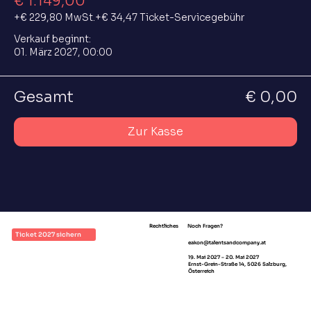
€ 1.149,00
+€ 229,80 MwSt.
+€ 34,47 Ticket-Servicegebühr
Verkauf beginnt:
01. März 2027, 00:00
Gesamt
€ 0,00
Zur Kasse
Rechtliches
Noch Fragen?
Ticket 2027 sichern
eakon@talentsandcompany.at
Impressum
19. Mai 2027 – 20. Mai 2027
AGB
Ernst-Grein-Straße 14, 5026 Salzburg,
Österreich