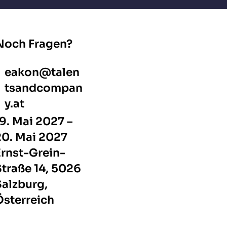
Noch Fragen?
eakon@talen
tsandcompan
y.at
19. Mai 2027 –
20. Mai 2027
Ernst-Grein-
Straße 14, 5026
Salzburg,
Österreich