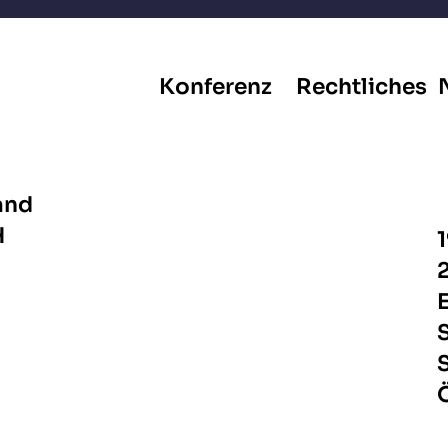
Konferenz
Rechtliches
Impressum
Event
AGB
Programm
Tickets 2027
and
H