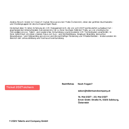
Andrea Resch-Krenn ist Head of Human Resources bei Thalia Österreich, einer der größten Buchhandels-
und Mediengruppen im deutschsprachigen Raum.
Sie bringt über 15 Jahre Erfahrung im HR-Management mit, die sie seit 2007 kontinuierlich aufgebaut hat –
angefangen bei internationalen Konzernen bis hin zu ihrer heutigen Rolle bei Thalia, wo sie strategische
Personalprozesse, Talent- und Leadership-Entwicklung sowie moderne HR-Technologien vorantreibt. In
ihrer Arbeit legt sie einen starken Fokus auf Aus- und Weiterbildung, Employer Branding, innovative
Bewerbungs- und Onboarding-prozesse und die nachhaltige Förderung von Mitarbeitenden – insbesondere im
Bereich der Lehrausbildung und Nachwuchsentwicklung.
Rechtliches
Noch Fragen?
Ticket 2027 sichern
eakon@talentsandcompany.at
Impressum
19. Mai 2027 – 20. Mai 2027
AGB
Ernst-Grein-Straße 14, 5026 Salzburg,
Österreich
© 2025 Talents and Company GmbH