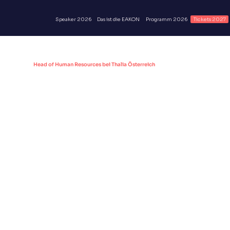
Speaker 2026
Das ist die EAKON
Programm 2026
Tickets 2027
Andrea Resch-Krenn
Head of Human Resources bei Thalia Österreich