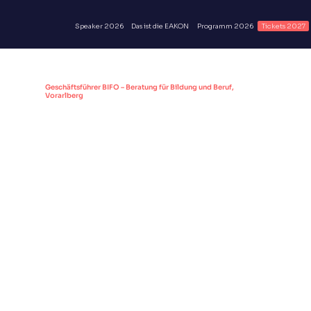
Speaker 2026
Das ist die EAKON
Programm 2026
Tickets 2027
Andreas Pichler
Geschäftsführer BIFO – Beratung für Bildung und Beruf,
Vorarlberg