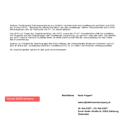
Andreas Pichler bringt Führungserfahrung aus Südtirol, Liechtenstein und Vorarlberg mit und leitet seit 2018
das Institut BIFO – Beratung für Bildung und Beruf, das den Vorarlberger Talente-Check betreibt und 10.000
Beratungen pro Jahr für Menschen von 13 – 64 Jahren anbietet.
Das BIFO ist Träger des Jugendcoachings, der KOST, sowie der MINT-Koordinationsstelle für Vorarlberg.
Mit Projekten wie den Chancentagen, dem Vorarlberger Zukunftstag „ich geh mit“ oder dem Girls‘ Day arbeitet
das BIFO Hand in Hand mit Ausbilder:innen an einem realistischen Bild der Lehrausbildung für eine starke
Berufsorientierung.
Andreas ist Mitglied der Arbeitsgruppe Berufliche Bildung, der Internationalen Bodensee Konferenz und ist
aktiv im Beirat des Ausbildungszentrums Vorarlberg (AZV). Er ist selbst zertifizierter Lehrlingsausbilder.
Als Keynote Speaker spricht er über gute Entscheidungen.
Rechtliches
Noch Fragen?
Ticket 2027 sichern
eakon@talentsandcompany.at
Impressum
19. Mai 2027 – 20. Mai 2027
AGB
Ernst-Grein-Straße 14, 5026 Salzburg,
Österreich