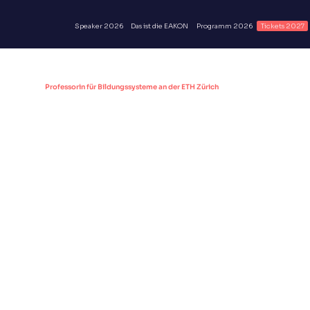
Speaker 2026
Das ist die EAKON
Programm 2026
Tickets 2027
Prof. Dr. Ursula Renold
Professorin für Bildungssysteme an der ETH Zürich