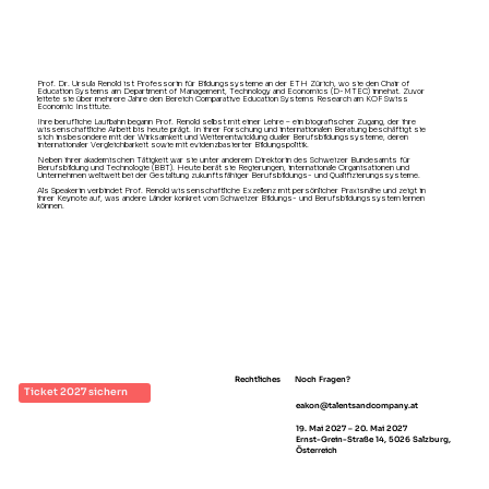
Prof. Dr. Ursula Renold ist Professorin für Bildungssysteme an der ETH Zürich, wo sie den Chair of
Education Systems am Department of Management, Technology and Economics (D-MTEC) innehat. Zuvor
leitete sie über mehrere Jahre den Bereich Comparative Education Systems Research am KOF Swiss
Economic Institute.
Ihre berufliche Laufbahn begann Prof. Renold selbst mit einer Lehre – ein biografischer Zugang, der ihre
wissenschaftliche Arbeit bis heute prägt. In ihrer Forschung und internationalen Beratung beschäftigt sie
sich insbesondere mit der Wirksamkeit und Weiterentwicklung dualer Berufsbildungssysteme, deren
internationaler Vergleichbarkeit sowie mit evidenzbasierter Bildungspolitik.
Neben ihrer akademischen Tätigkeit war sie unter anderem Direktorin des Schweizer Bundesamts für
Berufsbildung und Technologie (BBT). Heute berät sie Regierungen, internationale Organisationen und
Unternehmen weltweit bei der Gestaltung zukunftsfähiger Berufsbildungs- und Qualifizierungssysteme.
Als Speakerin verbindet Prof. Renold wissenschaftliche Exzellenz mit persönlicher Praxisnähe und zeigt in
ihrer Keynote auf, was andere Länder konkret vom Schweizer Bildungs- und Berufsbildungssystem lernen
können.
Rechtliches
Noch Fragen?
Ticket 2027 sichern
eakon@talentsandcompany.at
Impressum
19. Mai 2027 – 20. Mai 2027
AGB
Ernst-Grein-Straße 14, 5026 Salzburg,
Österreich