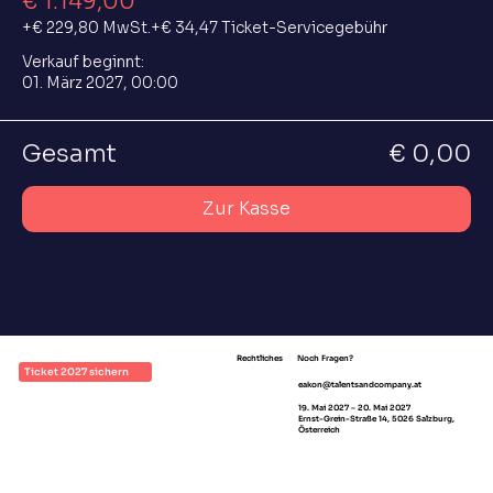
€ 1.149,00
+€ 229,80 MwSt.
+€ 34,47 Ticket-Servicegebühr
Verkauf beginnt:
01. März 2027, 00:00
Gesamt
€ 0,00
Zur Kasse
Rechtliches
Noch Fragen?
Ticket 2027 sichern
eakon@talentsandcompany.at
Impressum
19. Mai 2027 – 20. Mai 2027
AGB
Ernst-Grein-Straße 14, 5026 Salzburg,
Österreich