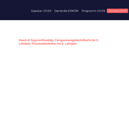
Speaker 2026
Das ist die EAKON
Programm 2026
Tickets 2027
Peter Reiböck mit Nilam Rana &
Fadi Dahdal
Head of Apprenticeship; Zerspannungstechnikerin im 3.
Lehrjahr; Prozesstechniker im 2. Lehrjahr