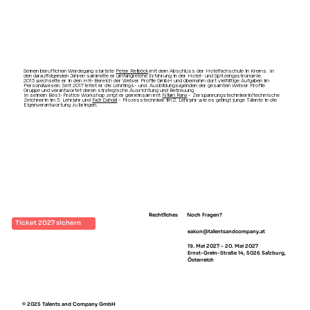
Seinen beruflichen Werdegang startete
Peter Reiböck
mit dem Abschluss der Hotelfachschule in Krems. In
den darauffolgenden Jahren sammelte er umfangreiche Erfahrung in der Hotel- und Spitzengastronomie.
2013 wechselte er in den HR-Bereich der Welser Profile GmbH und übernahm dort vielfältige Aufgaben im
Personalwesen. Seit 2017 leitet er die Lehrlings- und Ausbildungsagenden der gesamten Welser Profile
Gruppe und verantwortet deren strategische Ausrichtung und Betreuung.
In seinem Best-Pratice Workshop zeigt er gemeinsam mit
Nilam Rana
- Zerspannungstechnikerin/technische
Zeichnerin im 3. Lehrjahr und
Fadi Dahdal
- Prozesstechniker im 2. Lehrjahr wie es gelingt junge Talente in die
Eigenverantwortung zu bringen.
Rechtliches
Noch Fragen?
Ticket 2027 sichern
eakon@talentsandcompany.at
Impressum
19. Mai 2027 – 20. Mai 2027
AGB
Ernst-Grein-Straße 14, 5026 Salzburg,
Österreich
© 2025 Talents and Company GmbH